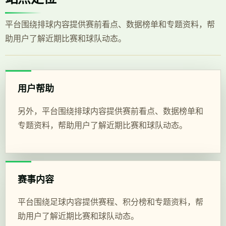
平台围绕排球内容提供赛前看点、数据榜单和专题资料，帮
助用户了解近期比赛和球队动态。
用户帮助
另外，平台围绕排球内容提供赛前看点、数据榜单和
专题资料，帮助用户了解近期比赛和球队动态。
赛事内容
平台围绕足球内容提供赛程、积分榜和专题资料，帮
助用户了解近期比赛和球队动态。