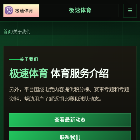
极速体育
☰
首页
/
关于我们
关于我们
极速体育
体育服务介绍
另外，平台围绕电竞内容提供积分榜、赛事专题和专题
资料，帮助用户了解近期比赛和球队动态。
查看最新动态
联系我们